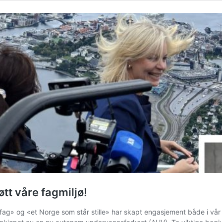
øtt våre fagmiljø!
lefag» og «et Norge som står stille» har skapt engasjement både i vå