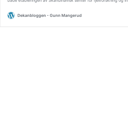
både etableringen av Skandinavisk senter for fjellforskning og 
Dekanbloggen - Gunn Mangerud