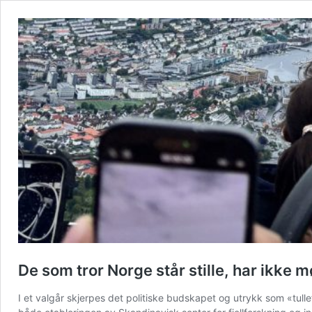
De som tror Norge står stille, har ikke m
I et valgår skjerpes det politiske budskapet og utrykk som «tul