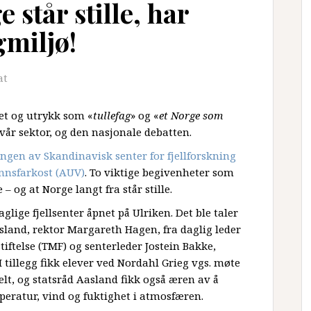
 står stille, har
gmiljø!
at
pet og utrykk som «
tullefag
» og «
et Norge som
vår sektor, og den nasjonale debatten.
ingen av Skandinavisk senter for fjellforskning
nnsfarkost (AUV)
. To viktige begivenheter som
 – og at Norge langt fra står stille.
aglige fjellsenter åpnet på Ulriken. Det ble taler
asland, rektor Margareth Hagen, fra daglig leder
ftelse (TMF) og senterleder Jostein Bakke,
I tillegg fikk elever ved Nordahl Grieg vgs. møte
felt, og statsråd Aasland fikk også æren av å
eratur, vind og fuktighet i atmosfæren.