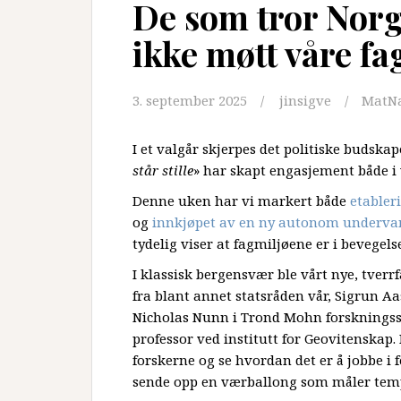
De som tror Norge
ikke møtt våre fa
3. september 2025
jinsigve
MatN
I et valgår skjerpes det politiske budska
står stille
» har skapt engasjement både i 
Denne uken har vi markert både
etabler
og
innkjøpet av en ny autonom underva
tydelig viser at fagmiljøene er i bevegelse
I klassisk bergensvær ble vårt nye, tverrf
fra blant annet statsråden vår, Sigrun A
Nicholas Nunn i Trond Mohn forskningssti
professor ved institutt for Geovitenskap. 
forskerne og se hvordan det er å jobbe i 
sende opp en værballong som måler temp