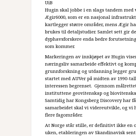
UiB
Hugin skal jobbe i en slags tandem med 
Ægir6000, som er en nasjonal infrastrukt
kartlegger større områder, mens Ægir ha
brukes til detaljstudier. Samlet sett gir 
dyphavsforskere enda bedre forutsetninge
som kommer.
Markeringen av innkjøpet av Hugin vise
næringsliv samarbeide effektivt og kom
grunnforskning og utdanning legger grun
startet med AUVer på midten av 1990-talle
interessen begrenset. Gjennom målrettet
instituttene geovitenskap og biovitenska
Samtidig har Kongsberg Discovery har fåt
samarbeidet skal vi videreutvikle, og vi
flere fagområder.
At Norge står stille, er definitivt ikke e
uken, etableringen av Skandinavisk sente