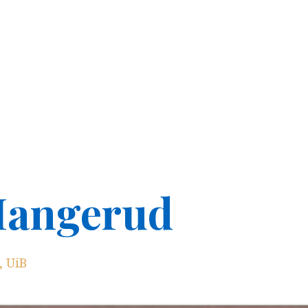
Mangerud
, UiB