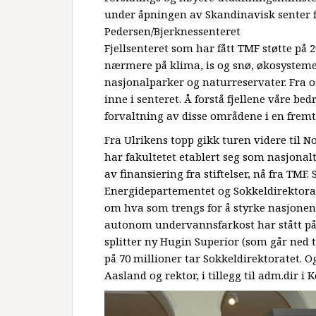
under åpningen av Skandinavisk senter for
Pedersen/Bjerknessenteret
Fjellsenteret som har fått TMF støtte på 2
nærmere på klima, is og snø, økosysteme
nasjonalparker og naturreservater. Fra os
inne i senteret. Å forstå fjellene våre bedr
forvaltning av disse områdene i en frem
Fra Ulrikens topp gikk turen videre til 
har fakultetet etablert seg som nasjonalt
av finansiering fra stiftelser, nå fra TMF.
Energidepartementet og Sokkeldirektorate
om hva som trengs for å styrke nasjonen
autonom undervannsfarkost har stått på ø
splitter ny Hugin Superior (som går ned 
på 70 millioner tar Sokkeldirektoratet. 
Aasland og rektor, i tillegg til adm.dir i