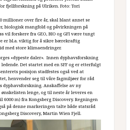
 fjellforskning på Ulriken. Foto: Tori
0 millioner over fire år, skal blant annet se
r, biologisk mangfold og påvirkningen på
s vil forskere fra GEO, BIO og GFI være tungt
e er bl.a. viktig for å sikre bærekraftig
tid med store klimaendringer.
Norges «dypeste daler». Innen dyphavsforskning
 ledende. Det startet med en SFF og er etterfulgt
 Senterets posisjon stadfestes også ved at
t, henvender seg til våre fagmiljøer for råd
s dyphavsforskning. Anskaffelse av ny
nskelisten lenge, og til neste år leveres en
til 6000 m) fra Kongsberg Discovery. Regningen
Også på denne markeringen talte både statsråd
 Kongsberg Discovery, Martin Wien Fjell.