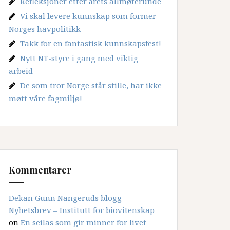
Refleksjoner etter årets allmøterunde
Vi skal levere kunnskap som former
Norges havpolitikk
Takk for en fantastisk kunnskapsfest!
Nytt NT-styre i gang med viktig
arbeid
De som tror Norge står stille, har ikke
møtt våre fagmiljø!
Kommentarer
Dekan Gunn Nangeruds blogg –
Nyhetsbrev – Institutt for biovitenskap
on
En seilas som gir minner for livet