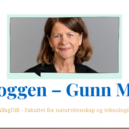
oggen – Gunn 
lfagUiB – Fakultet for naturvitenskap og teknologi