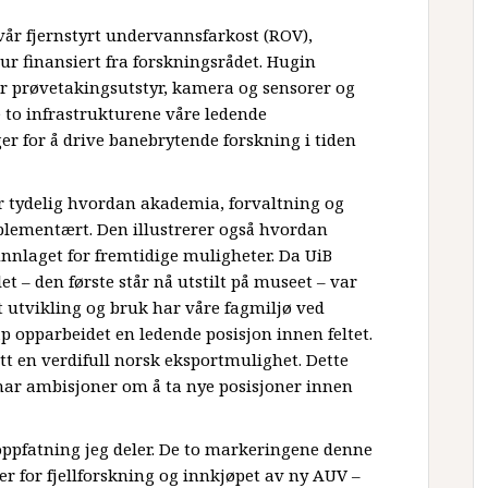
vår fjernstyrt undervannsfarkost (ROV),
ur finansiert fra forskningsrådet. Hugin
r prøvetakingsutstyr, kamera og sensorer og
de to infrastrukturene våre ledende
r for å drive banebrytende forskning i tiden
r tydelig hvordan akademia, forvaltning og
plementært. Den illustrerer også hvordan
nlaget for fremtidige muligheter. Da UiB
t – den første står nå utstilt på museet – var
 utvikling og bruk har våre fagmiljø ved
p opparbeidet en ledende posisjon innen feltet.
t en verdifull norsk eksportmulighet. Dette
 har ambisjoner om å ta nye posisjoner innen
n oppfatning jeg deler. De to markeringene denne
r for fjellforskning og innkjøpet av ny AUV –