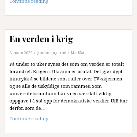
Urovekkende
Continue reading
at
forskning
svekkes
En verden i krig
8. mars 2022
gunnmangerud
MatNat
På under to uker synes det som om verden er totalt
forandret. Krigen i Ukraina er brutal. Det gjør dypt
inntrykk å se bildene som ruller over TV-skjermen
og se alle de uskyldige som rammes. Som
universitetssamfunn har vi en særskilt viktig
oppgave i å stå opp for demokratiske verdier. UiB har
derfor, som de…
En
Continue reading
verden
i