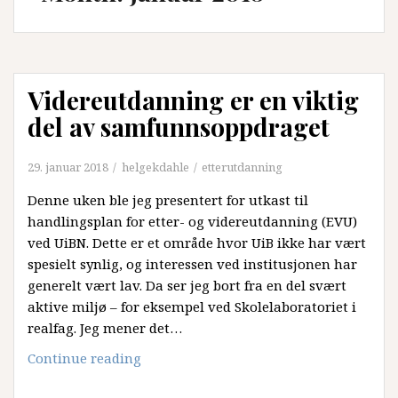
Videreutdanning er en viktig
del av samfunnsoppdraget
29. januar 2018
helgekdahle
etterutdanning
Denne uken ble jeg presentert for utkast til
handlingsplan for etter- og videreutdanning (EVU)
ved UiBN. Dette er et område hvor UiB ikke har vært
spesielt synlig, og interessen ved institusjonen har
generelt vært lav. Da ser jeg bort fra en del svært
aktive miljø – for eksempel ved Skolelaboratoriet i
realfag. Jeg mener det…
Videreutdanning
Continue reading
er