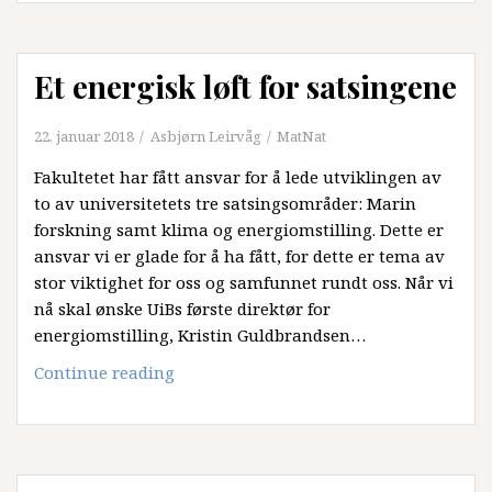
en
viktig
del
Et energisk løft for satsingene
av
samfunnsoppdraget
22. januar 2018
Asbjørn Leirvåg
MatNat
Fakultetet har fått ansvar for å lede utviklingen av
to av universitetets tre satsingsområder: Marin
forskning samt klima og energiomstilling. Dette er
ansvar vi er glade for å ha fått, for dette er tema av
stor viktighet for oss og samfunnet rundt oss. Når vi
nå skal ønske UiBs første direktør for
energiomstilling, Kristin Guldbrandsen…
Et
Continue reading
energisk
løft
for
satsingene