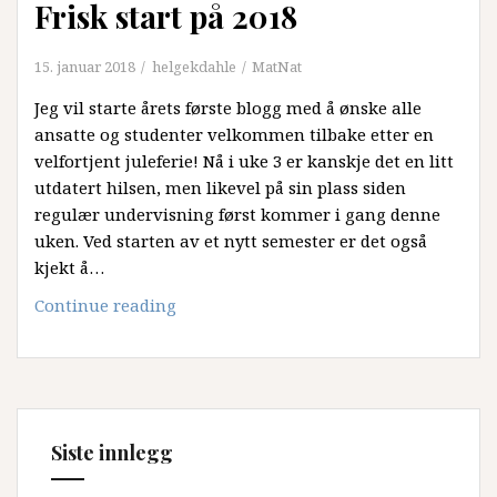
Frisk start på 2018
15. januar 2018
helgekdahle
MatNat
Jeg vil starte årets første blogg med å ønske alle
ansatte og studenter velkommen tilbake etter en
velfortjent juleferie! Nå i uke 3 er kanskje det en litt
utdatert hilsen, men likevel på sin plass siden
regulær undervisning først kommer i gang denne
uken. Ved starten av et nytt semester er det også
kjekt å…
Frisk
Continue reading
start
på
2018
Siste innlegg