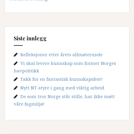
2023-
2030
–
et
realfaglig
Siste innlegg
kraftsentrum
Refleksjoner etter årets allmøterunde
Vi skal levere kunnskap som former Norges
havpolitikk
Takk for en fantastisk kunnskapsfest!
Nytt NT-styre i gang med viktig arbeid
De som tror Norge står stille, har ikke møtt
våre fagmiljø!