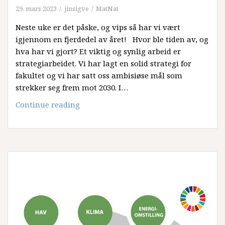
29. mars 2023
jinsigve
MatNat
Neste uke er det påske, og vips så har vi vært
igjennom en fjerdedel av året! Hvor ble tiden av, og
hva har vi gjort? Et viktig og synlig arbeid er
strategiarbeidet. Vi har lagt en solid strategi for
fakultet og vi har satt oss ambisiøse mål som
strekker seg frem mot 2030. I…
Tiden
Continue reading
flyr
når
en
jobber
med
høyere
utdanning