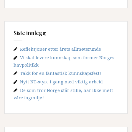
står
foran
store
endringer
i
Siste innlegg
årene
som
Refleksjoner etter årets allmøterunde
kommer
Vi skal levere kunnskap som former Norges
havpolitikk
Takk for en fantastisk kunnskapsfest!
Nytt NT-styre i gang med viktig arbeid
De som tror Norge står stille, har ikke møtt
våre fagmiljø!