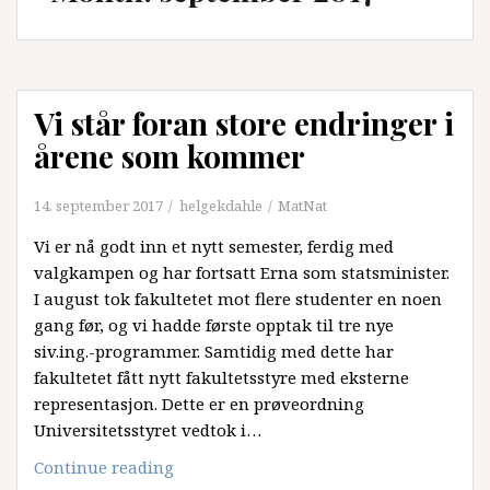
Vi står foran store endringer i
årene som kommer
14. september 2017
helgekdahle
MatNat
Vi er nå godt inn et nytt semester, ferdig med
valgkampen og har fortsatt Erna som statsminister.
I august tok fakultetet mot flere studenter en noen
gang før, og vi hadde første opptak til tre nye
siv.ing.-programmer. Samtidig med dette har
fakultetet fått nytt fakultetsstyre med eksterne
representasjon. Dette er en prøveordning
Universitetsstyret vedtok i…
Vi
Continue reading