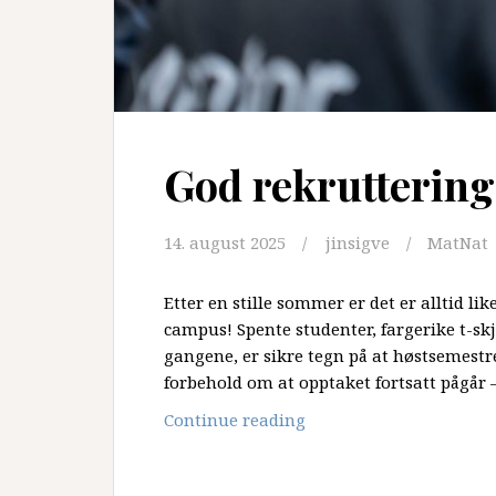
God rekruttering 
14. august 2025
jinsigve
MatNat
Etter en stille sommer er det er alltid lik
campus! Spente studenter, fargerike t-sk
gangene, er sikre tegn på at høstsemestret
forbehold om at opptaket fortsatt pågår 
God
Continue reading
rekruttering
og