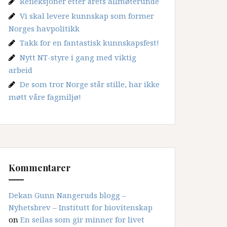
Refleksjoner etter årets allmøterunde
Vi skal levere kunnskap som former
Norges havpolitikk
Takk for en fantastisk kunnskapsfest!
Nytt NT-styre i gang med viktig
arbeid
De som tror Norge står stille, har ikke
møtt våre fagmiljø!
Kommentarer
Dekan Gunn Nangeruds blogg –
Nyhetsbrev – Institutt for biovitenskap
on
En seilas som gir minner for livet