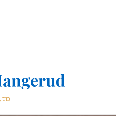
Mangerud
, UiB