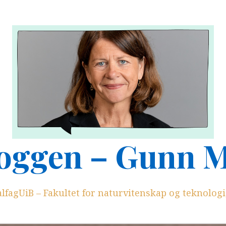
oggen – Gunn 
lfagUiB – Fakultet for naturvitenskap og teknologi