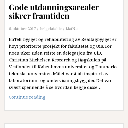
Gode utdanningsarealer
samfunnet
etterspør
sikrer framtiden
6. oktober 2017
helgekdahle
MatNat
EnTek-bygget og rehabilitering av Realfagbygget er
høyt prioriterte prosjekt for fakultetet og UiB. For
noen uker siden reiste en delegasjon fra UiB,
Christian Michelsen Research og Høgskulen på
Vestlandet til Københavns universitet og Danmarks
tekniske universitet. Målet var å bli inspirert av
laboratorium- og undervisningsbygg der. Det var
svært spennende å se hvordan begge disse…
Gode
Continue reading
utdanningsarealer
sikrer
framtiden