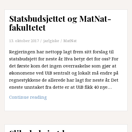
Statsbudsjettet og MatNat-
fakultetet
13. oktober 2017
jarlgiske
MatNat
Regjeringen har nettopp lagt frem sitt forslag til
statsbudsjett for neste år. Hva betyr det for oss? For
det første kom det ingen overraskelse som gjør at
økonomene ved UiB sentralt og lokalt må endre på
regnestykkene de allerede har lagt for neste år. Det
eneste unntaket fra dette er at UiB fikk 40 nye…
Statsbudsjettet
Continue reading
og
MatNat-
fakultetet