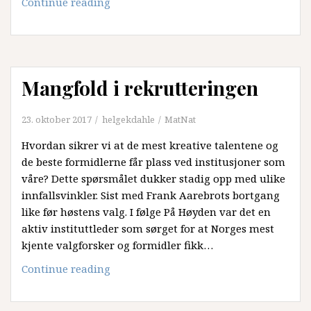
Derfor
Continue reading
skal
vi
redusere
midlertidigheten
Mangfold i rekrutteringen
23. oktober 2017
helgekdahle
MatNat
Hvordan sikrer vi at de mest kreative talentene og
de beste formidlerne får plass ved institusjoner som
våre? Dette spørsmålet dukker stadig opp med ulike
innfallsvinkler. Sist med Frank Aarebrots bortgang
like før høstens valg. I følge På Høyden var det en
aktiv instituttleder som sørget for at Norges mest
kjente valgforsker og formidler fikk…
Mangfold
Continue reading
i
rekrutteringen