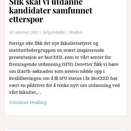
Slik skal vi utdanne
kandidater samfunnet
etterspør
10. oktober 2017
helgekdahle
MatNat
Forrige uke fikk det nye fakultetsstyret og
instituttledergruppen en svært inspirerende
presentasjon av bioCEED, som er vårt senter for
fremragende utdanning (SFU). Deretter fikk vi høre
om iEarth-søknaden som nesten nådde opp i
kvalifiseringen om å få SFU status i år. BioCEED har
vært en pådriver for å tenke nytt om utdanning ved
vårt fakultet,…
Slik
Continue reading
skal
vi
utdanne
kandidater