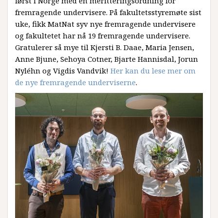
først i Norge med en meritteringsordning for
fremragende undervisere. På fakultetsstyremøte sist
uke, fikk MatNat syv nye fremragende undervisere
og fakultetet har nå 19 fremragende undervisere.
Gratulerer så mye til Kjersti B. Daae, Maria Jensen,
Anne Bjune, Sehoya Cotner, Bjarte Hannisdal, Jorun
Nyléhn og Vigdis Vandvik!
Her kan du lese mer om
de nye fremragende underviserne
.