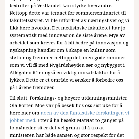
bedrifter på Vestlandet kan styrke hverandre.
Nettopp dette var temaet for sommerseminartet til
fakultetsstyret. Vi ble utfordret av næringslivet og vi
fikk høre hvordan Det medisinske fakultetet har jo
systematisk med innovasjon de siste årene. Mye av
arbeidet som kreves for å bli bedre på innovasjon og
nyskapning handler om å skape en kultur som
støtter og fremmer nettopp det, men gode rammer
som vi vil få med Nygårdshøyden sør og nybygget i
Allégaten 64 er også en viktig innsatsfaktor for å
lykkes. Dette er et område vi ønsker å forbedre oss
på i årene fremover.
Til slutt, Forsknings- og høyere utdanningsminister
Ola Borten Moe var på besøk hos oss sist uke for å
høre mer om
noen av den fantastiske forskningen vi
jobber med
. Etter å ha besøkt MatNat to ganger på
to måneder, så er det vel grunn til å tro at
ministeren har både sansen og stor respekt for det