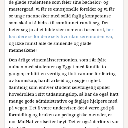
de glade studentene som feier sine bachelor- og
mastergrad, vi får se emosjonelle forelder og vi får
se unge mennesker med solid faglig kompetanse
som skal ut å bidra til samfunnet rundt seg. Det
heter seg jo at et bilde sier mer enn tusen ord,
her
kan dere se for dere selv hvordan seremonien var
,
og ikke minst alle de smilende og glade
menneskene!
Den årlige vitnemålsseremonien, som i år fylte
aulaen med studenter og Egget med familie to
ganger, er blitt en verdig og flott ramme for feiring
av kunnskap, hardt arbeid og nysgjerrighet.
Samtidig som enhver student selvfølgelig spiller
hovedrollen i sitt utdanningsløp, så har de også hatt
mange gode administrative og faglige hjelpere med
på vegen. Det å være underviser, det å være god på
formidling og bruken av pedagogiske metoder, er
noe MatNat verdsetter høyt. Det er også derfor vi var