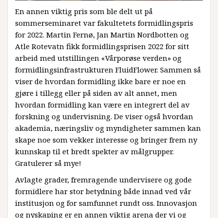
En annen viktig pris som ble delt ut på
sommerseminaret var fakultetets formidlingspris
for 2022. Martin Fernø, Jan Martin Nordbotten og
Atle Rotevatn fikk formidlingsprisen 2022 for sitt
arbeid med utstillingen «Vårporøse verden» og
formidlingsinfrastrukturen FluidFlower. Sammen så
viser de hvordan formidling ikke bare er noe en
gjøre i tillegg eller på siden av alt annet, men
hvordan formidling kan være en integrert del av
forskning og undervisning. De viser også hvordan
akademia, næringsliv og myndigheter sammen kan
skape noe som vekker interesse og bringer frem ny
kunnskap til et bredt spekter av målgrupper.
Gratulerer så mye!
Avlagte grader, fremragende undervisere og gode
formidlere har stor betydning både innad ved vår
institusjon og for samfunnet rundt oss. Innovasjon
og nyskaping er en annen viktig arena der vi og