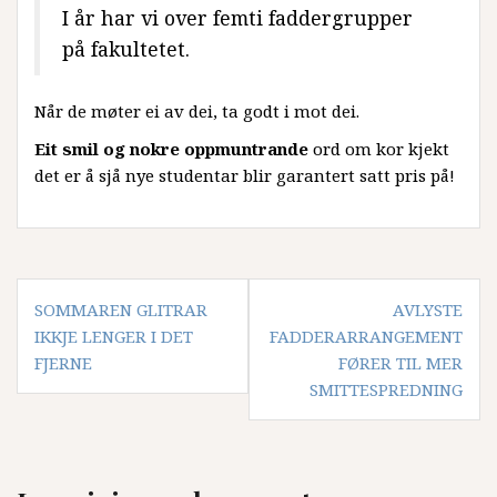
I år har vi over femti faddergrupper
på fakultetet.
Når de møter ei av dei, ta godt i mot dei.
Eit smil og nokre oppmuntrande
ord om kor kjekt
det er å sjå nye studentar blir garantert satt pris på!
Innleggsnavigasjon
SOMMAREN GLITRAR
AVLYSTE
IKKJE LENGER I DET
FADDERARRANGEMENT
FJERNE
FØRER TIL MER
SMITTESPREDNING