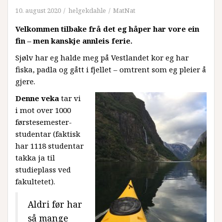
10. august 2020
helgekdahle
MatNat
Velkommen tilbake frå det eg håper har vore ein
fin – men kanskje annleis ferie.
Sjølv har eg halde meg på Vestlandet kor eg har
fiska, padla og gått i fjellet – omtrent som eg pleier å
gjere.
Denne veka
tar vi
i mot over 1000
førstesemester-
studentar (faktisk
har 1118 studentar
takka ja til
studieplass ved
fakultetet).
Aldri før har
så mange