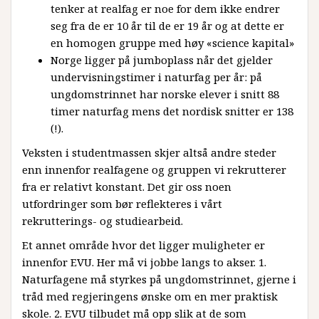
tenker at realfag er noe for dem ikke endrer
seg fra de er 10 år til de er 19 år og at dette er
en homogen gruppe med høy «science kapital»
Norge ligger på jumboplass når det gjelder
undervisningstimer i naturfag per år: på
ungdomstrinnet har norske elever i snitt 88
timer naturfag mens det nordisk snitter er 138
(!).
Veksten i studentmassen skjer altså andre steder
enn innenfor realfagene og gruppen vi rekrutterer
fra er relativt konstant.​ Det gir oss noen
utfordringer som bør reflekteres i vårt
rekrutterings- og studiearbeid.
Et annet område hvor det ligger muligheter er
innenfor EVU. Her må vi jobbe langs to akser. 1.
Naturfagene må styrkes på ungdomstrinnet, gjerne i
tråd med regjeringens ønske om en mer praktisk
skole. 2. EVU tilbudet må opp slik at de som