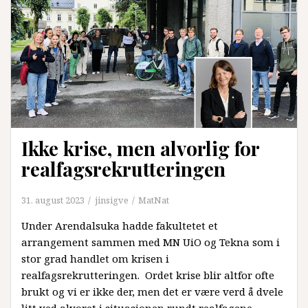
Ikke krise, men alvorlig for
realfagsrekrutteringen
31. august 2023
jinsigve
MatNat
Under Arendalsuka hadde fakultetet et
arrangement sammen med MN UiO og Tekna som i
stor grad handlet om krisen i
realfagsrekrutteringen. Ordet krise blir altfor ofte
brukt og vi er ikke der, men det er være verd å dvele
litt ved alvoret i situasjonen rundt realfagene.